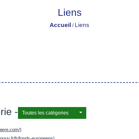
Liens
Accueil
Liens
/
ie -
Toutes les catégories
biere.com/)
gouv.fr/fr/fonds-europeens)