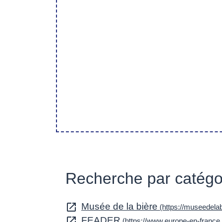
Recherche par catégor
open_in_new
Musée de la bière
(https://museedela
open_in_new
FEADER
(https://www.europe-en-france.