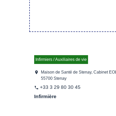
Infirmiers / Auxiliaires de vie
location_on
Maison de Santé de Stenay, Cabinet EO
55700 Stenay
+33 3 29 80 30 45
phone
Infirmière