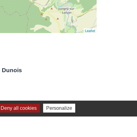
Leaflet
 Dunois
Deny all cookies
Personalize