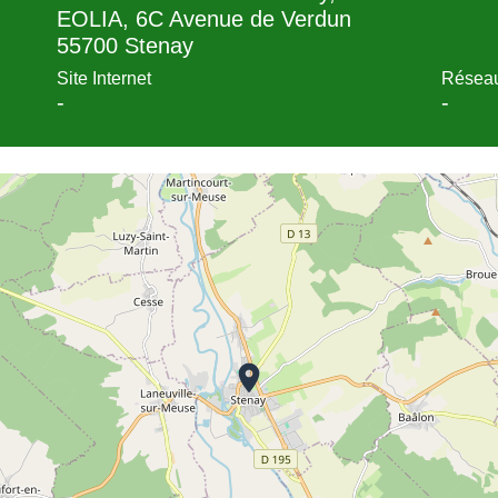
EOLIA, 6C Avenue de Verdun
55700 Stenay
Site Internet
Réseau
-
-
location_on