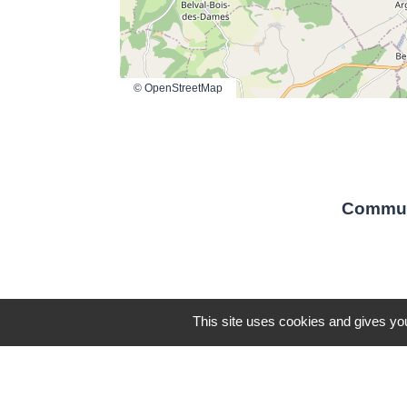
© OpenStreetMap
Commun
This site uses cookies and gives you