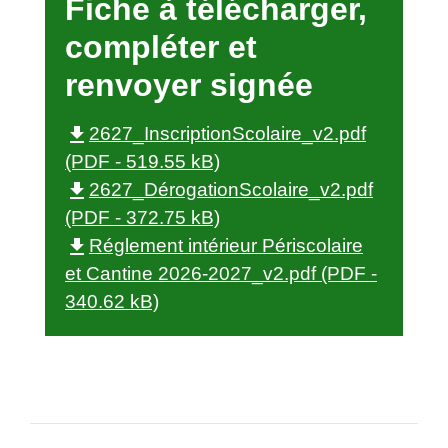
Fiche à télécharger,
compléter et
renvoyer signée
file_download
2627_InscriptionScolaire_v2.pdf
(PDF - 519.55 kB)
file_download
2627_DérogationScolaire_v2.pdf
(PDF - 372.75 kB)
file_download
Réglement intérieur Périscolaire
et Cantine 2026-2027_v2.pdf (PDF -
340.62 kB)