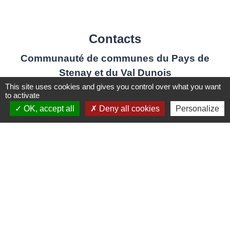
Contacts
Communauté de communes du Pays de
Stenay et du Val Dunois
6 D, avenue de Verdun
This site uses cookies and gives you control over what you want
to activate
55700 Stenay - FRANCE
OK, accept all
Deny all cookies
Personalize
+33 3 29 80 31 81
Contact par formulaire
Liens
Musée de la bière