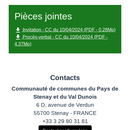
Pièces jointes
file_download
Invitation - CC du 10/04/2024 (PDF - 0.28Mo)
file_download
Procès-verbal - CC du 10/04/2024 (PDF -
4.37Mo)
Contacts
Communauté de communes du Pays de
Stenay et du Val Dunois
6 D, avenue de Verdun
55700 Stenay - FRANCE
+33 3 29 80 31 81