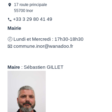
location_on
17 route principale
55700 Inor
+33 3 29 80 41 49
phone
Mairie
🕖 Lundi et Mercredi : 17h30-18h30
📧 commune.inor@wanadoo.fr
Maire
: Sébastien GILLET