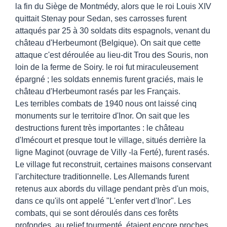
la fin du Siège de Montmédy, alors que le roi Louis XIV
quittait Stenay pour Sedan, ses carrosses furent
attaqués par 25 à 30 soldats dits espagnols, venant du
château d'Herbeumont (Belgique). On sait que cette
attaque c'est déroulée au lieu-dit Trou des Souris, non
loin de la ferme de Soiry. le roi fut miraculeusement
épargné ; les soldats ennemis furent graciés, mais le
château d'Herbeumont rasés par les Français.
Les terribles combats de 1940 nous ont laissé cinq
monuments sur le territoire d'Inor. On sait que les
destructions furent très importantes : le château
d'Imécourt et presque tout le village, situés derrière la
ligne Maginot (ouvrage de Villy -la Ferté), furent rasés.
Le village fut reconstruit, certaines maisons conservant
l'architecture traditionnelle. Les Allemands furent
retenus aux abords du village pendant près d'un mois,
dans ce qu'ils ont appelé "L'enfer vert d'Inor". Les
combats, qui se sont déroulés dans ces forêts
profondes, au relief tourmenté, étaient encore proches